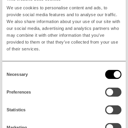
Wie effizient wird Ihre Anlage wirklich genutzt? Für
Arla Plast AB, einen führenden Hersteller
We use cookies to personalise content and ads, to
extrudierter...
provide social media features and to analyse our traffic.
We also share information about your use of our site with
DEN ARTIKEL LESEN
our social media, advertising and analytics partners who
may combine it with other information that you’ve
provided to them or that they’ve collected from your use
of their services.
Consent
Necessary
Selection
NEWS
Preferences
Neue Teammitglieder in unserem
Büro in Bredaryd
Statistics
Wir freuen uns, drei neue Mitglieder in unserem Team
in unserem Büro in Bredaryd, Schweden,...
Marketing