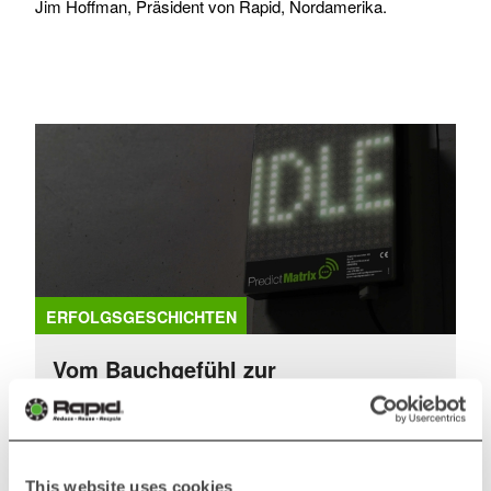
Jim Hoffman, Präsident von Rapid, Nordamerika.
ERFOLGSGESCHICHTEN
Vom Bauchgefühl zur
datengesteuerten Performance - Arla
Plast verändert die Produktion mit
Rapid Connect
This website uses cookies