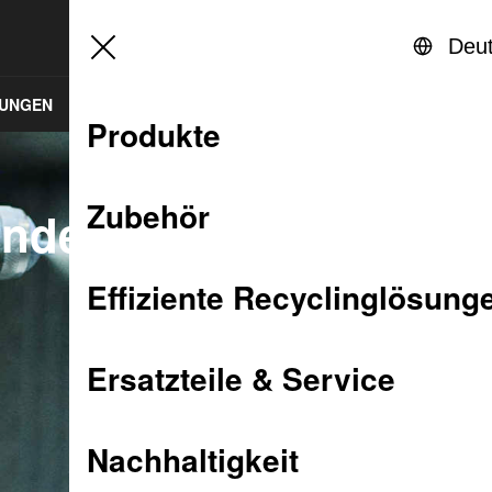
Login Rapid Service Center
Ver
Deu
SUNGEN
ERSATZTEILE & SERVICE
NACHHALTIGKEIT
Produkte
Zubehör
enden
Effiziente Recyclinglösung
Ersatzteile & Service
Nachhaltigkeit