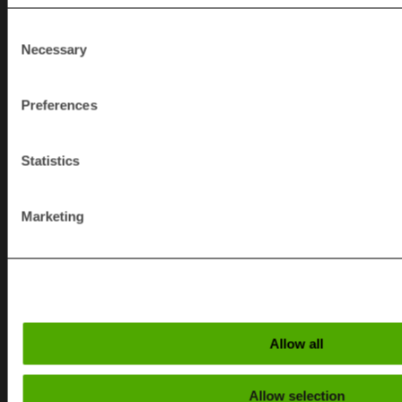
SCHWEDEN
Consent
+46 (0)370 86500
Necessary
Selection
info@rapidgranulator.se
Preferences
DEUTSCHLAND
Statistics
+49 (0) 6027-4665-0
Marketing
info@rapidgranulator.de
Subscribe to our
newsletter
Allow all
Get the latest tips
Allow selection
and news about