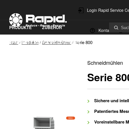
Login Rapid Service C
PRODUKTE
ZUBEHÖR
Kontakt
U
Start
/
Produkte
/
Schneidmühlen
/
Serie 800
EFFIZIENTE RECYCLINGLÖSUNGEN
ERSATZTEILE & SERVICE
Schneidmühlen
NACHHALTIGKEIT
Serie 80
Sichere und inte
Patentiertes Mes
Voreinstellbare 