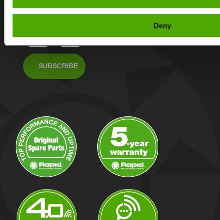
Rapid Granulators’s
products.
Deny