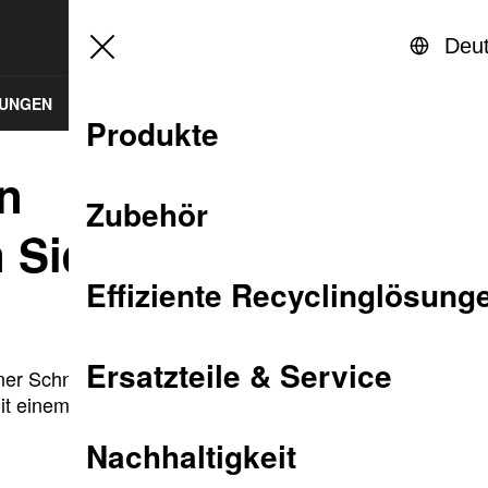
Login Rapid Service Center
Ver
Deu
SUNGEN
ERSATZTEILE & SERVICE
NACHHALTIGKEIT
Produkte
en
Zubehör
n Sie
Effiziente Recyclinglösung
Ersatzteile & Service
iner Schneidmühle.
it einem Klick auf
Nachhaltigkeit