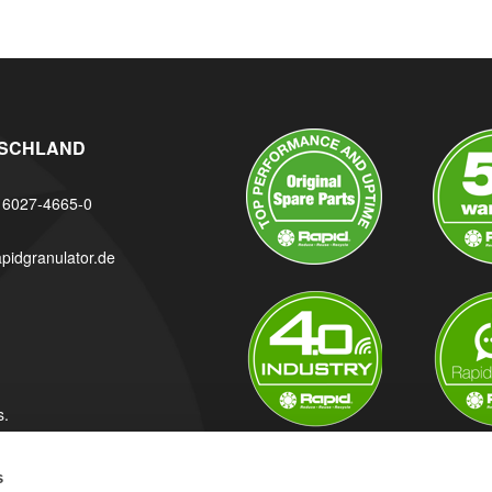
SCHLAND
) 6027-4665-0
pidgranulator.de
s.
s