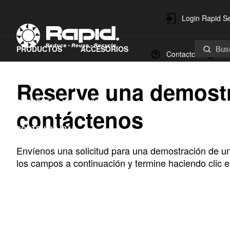
Login Rapid Se
PRODUCTOS
ACCESORIOS
Contacto
So
SOLUCIONES DE RECICLAJE
Reserve una demostr
REPUESTOS Y SERVICIO
contáctenos
SOSTENIBILIDAD
Envíenos
una
solicitud
para una
demostración
de u
los
campos
a
continuación
y
termine
haciendo
clic
e