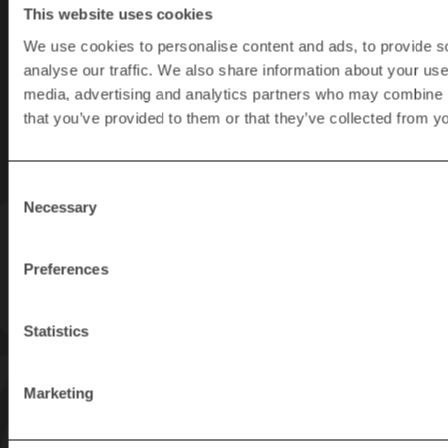
This website uses cookies
Suscríbase a
We use cookies to personalise content and ads, to provide s
nuestro
analyse our traffic. We also share information about your use 
Suscríbase a
media, advertising and analytics partners who may combine it
nuestro boletín
that you’ve provided to them or that they’ve collected from yo
informativoboletín
informativo
Consent
Necessary
Selection
Obtenga los últimos
consejos y noticias
sobre los productos
Preferences
Rapid.
Statistics
Marketing