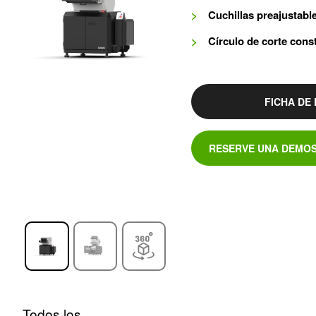
Cuchillas preajustabl
Círculo de corte cons
FICHA DE
RESERVE UNA DEMOS
Todos los