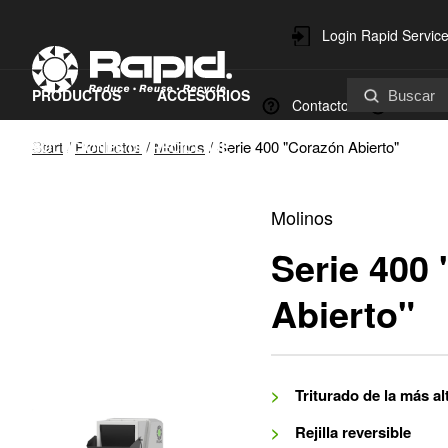
Login Rapid Servic
PRODUCTOS
ACCESORIOS
Contacto
Sobre n
Start
/
Productos
/
Molinos
/
Serie 400 "Corazón Abierto"
SOLUCIONES DE RECICLAJE
REPUESTOS Y SERVICIO
Molinos
SOSTENIBILIDAD
Serie 400
Abierto"
Triturado de la más al
Rejilla reversible