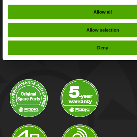
Get the latest tips
and news about
Rapid Granulators’s
Allow all
products.
Allow selection
Deny