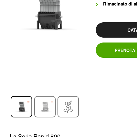
Rimacinato di al
CAT
PRENOTA 
La Serie Rapid 800