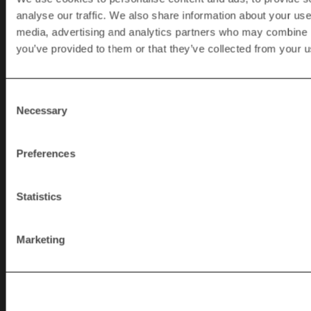
analyse our traffic. We also share information about your use 
SVEZIA
media, advertising and analytics partners who may combine it
you’ve provided to them or that they’ve collected from your us
+46 (0)370 86500
info@rapidgranulator.se
Consent
Necessary
Selection
ITALIA
Preferences
+39 (0) 49 972 8252
Statistics
info@rapidgranulator.it
Marketing
Subscribe to our
newsletter