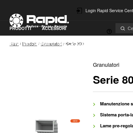
Login Rapid Service Cen
PRODOTTI
ACCESSORI
Contatti
Start
/
Prodotti
/
Granulatori
/
Serie 800
EFFICIENTI SISTEMI DI RICICLAGGIO
RICAMBI E ASSISTENZA
SOSTENIBILITÀ
Granulatori
Serie 8
Manutenzione si
Sistema porta-l
Lame pre-regola