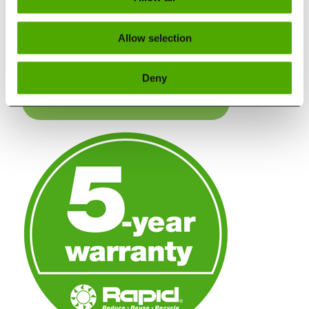
Con la presente acconsento al trattamento dei miei dati
personali come descritto nell'informativa sulla privacy
di Rapid Granulator.
Allow selection
Informativa sulla privacy di Rapid
Deny