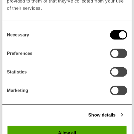
provided to them or that they’ve collected from your use
Paese
of their services.
Consent
Necessary
Selection
Nome
Preferences
E-mail
Statistics
Marketing
Telefono
Show details
Trattamento dei dati personali
Allow all