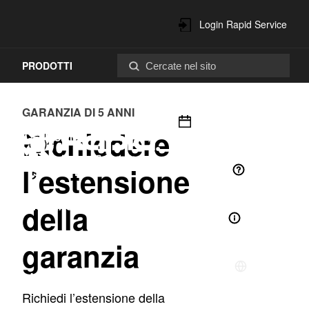
Login Rapid Service
PRODOTTI
Center
ACCESSORI
GARANZIA DI 5 ANNI
Eventi in Calendario
Richiedere
EFFICIENTI
l’estensione
Contatti
SISTEMI DI
della
RICICLAGGIO
Su di noi
garanzia
RICAMBI E
Italiano
ASSISTENZA
Richiedi l’estensione della