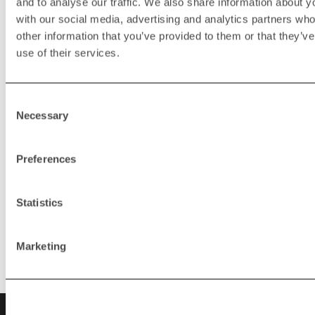
and to analyse our traffic. We also share information about yo
La conception compacte du système à rouleaux
with our social media, advertising and analytics partners wh
RFE lui permet de s’intégrer parfaitement à votre
ligne de production sans occuper d’espace inutile.
other information that you’ve provided to them or that they’v
Cette conception efficace contribue à maintenir un
use of their services.
flux de travail fluide tout en gardant votre espace
de travail organisé.
Consent
Necessary
Selection
Preferences
Statistics
Médias & Vidéo
Marketing