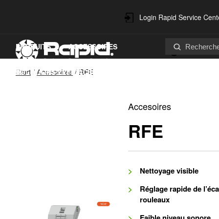
Login Rapid Service Cent
PRODUITS
ACCESSOIRES
Contact
Start
/
Accesoires
/
RFE
SOLUTIONS EFFICACES
SERVICES ET PIÈCES DÉTACHÉES
Accesoires
DEVELOPPEMENT DURABLE
RFE
Nettoyage visible
Réglage rapide de l’éc
rouleaux
Faible niveau sonore