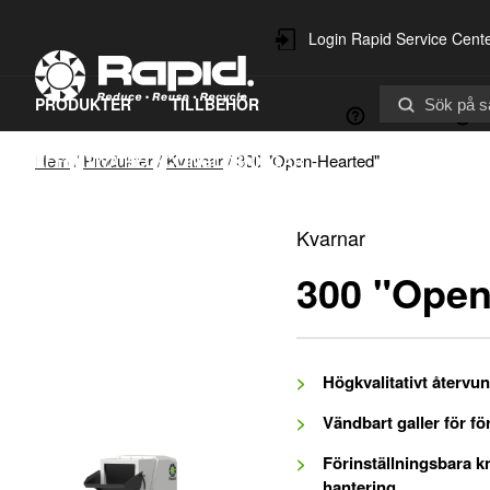
Login Rapid Service Cent
PRODUKTER
TILLBEHÖR
Kontakt
Hem
/
Produkter
/
Kvarnar
/
300 "Open-Hearted"
EFFEKTIVA RECYCLINGLÖSNINGAR
RESERVDELAR & SERVICE
Kvarnar
HÅLLBARHET
300 "Open
Högkvalitativt återvu
Vändbart galler för fö
Förinställningsbara kn
hantering