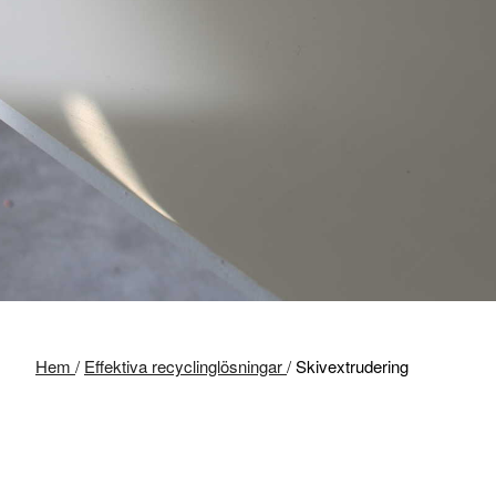
Hem
/
Effektiva recyclinglösningar
/
Skivextrudering