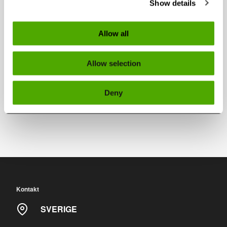
Show details
Delad inmatning för enkel service och rengöring.
Heavy-duty transmission med extra svänghjul.
Nivåvakter för övervakning av granulatnivå i suglådan.
Allow all
Allow selection
Maskin i exemplet:
Rapid 600-90 med special inmatning för plattor/skivor.
Deny
Extra svänghjul.
Kontakt
SVERIGE