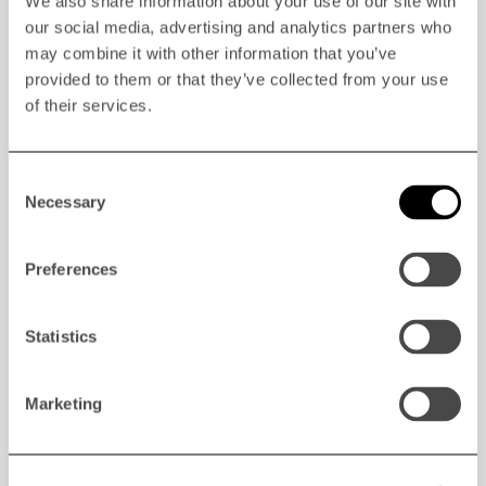
We also share information about your use of our site with
our social media, advertising and analytics partners who
may combine it with other information that you’ve
provided to them or that they’ve collected from your use
of their services.
Consent
Necessary
Selection
Lösning för
Preferences
polycarbonatskivor
Statistics
och kantklipp
Marketing
Kundanpassad konfigurering.
Kvarn monterad i grop för enkel matning av långt gods.